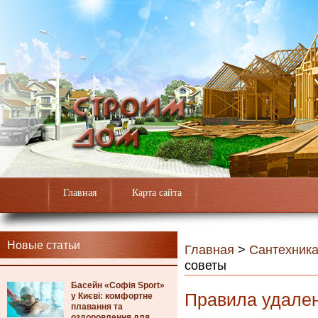
Главная
Карта сайта
Новые статьи
Главная
>
Сантехник
советы
Басейн «Софія Sport»
Правила удален
у Києві: комфортне
плавання та
оздоровлення для