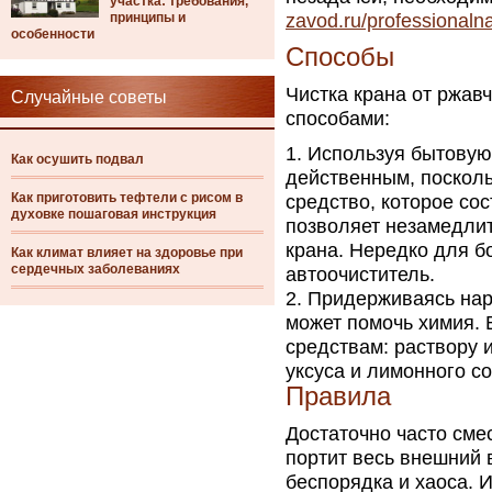
участка: требования,
принципы и
zavod.ru/professionaln
особенности
Способы
Чистка крана от ржав
Случайные советы
способами:
Используя бытовую 
Как осушить подвал
действенным, поскол
Как приготовить тефтели с рисом в
средство, которое сос
духовке пошаговая инструкция
позволяет незамедли
крана. Нередко для б
Как климат влияет на здоровье при
сердечных заболеваниях
автоочиститель.
Придерживаясь наро
может помочь химия. 
средствам: раствору и
уксуса и лимонного с
Правила
Достаточно часто сме
портит весь внешний
беспорядка и хаоса. 