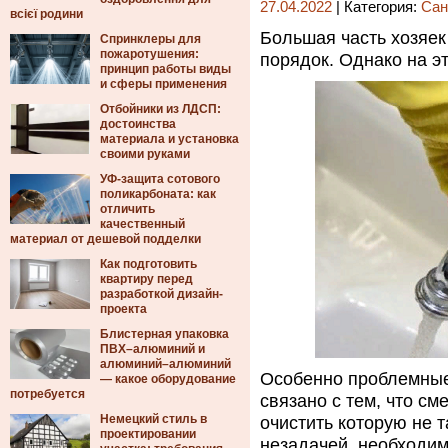
27.04.2022
| Категория:
Сан
всієї родини
Большая часть хозяек
Спринклеры для
пожаротушения:
порядок. Однако на э
принцип работы виды
и сферы применения
Отбойники из ЛДСП:
достоинства
материала и установка
своими руками
УФ-защита сотового
поликарбоната: как
отличить
качественный
материал от дешевой подделки
Как подготовить
квартиру перед
разработкой дизайн-
проекта
Блистерная упаковка
ПВХ–алюминий и
алюминий–алюминий
Особенно проблемные 
— какое оборудование
потребуется
связано с тем, что с
Немецкий стиль в
очистить которую не т
проектировании
незадачей, необходи