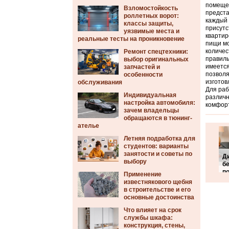
помещен
Взломостойкость
предста
роллетных ворот:
каждый 
классы защиты,
присутс
уязвимые места и
квартир
реальные тесты на проникновение
пищи мо
количес
Ремонт спецтехники:
правиль
выбор оригинальных
имеется
запчастей и
позволя
особенности
изготов
обслуживания
Для раб
Индивидуальная
различн
настройка автомобиля:
комфорт
зачем владельцы
обращаются в тюнинг-
ателье
Летняя подработка для
студентов: варианты
занятости и советы по
Д
выбору
б
п
Применение
известнякового щебня
в строительстве и его
основные достоинства
Что влияет на срок
службы шкафа:
конструкция, стены,