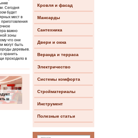
рынке
Кровля и фасад
и. Сегодня
ром будет
ярных мест в
Мансарды
я приготовления
точное
Сантехника
ьера важно
нной зоны
ому что они
Двери и окна
и могут быть
породы деревьев.
о хранить
Веранда и терраса
щи проходило в
Электричество
Системы комфорта
Стройматериалы
едует
ать ш
Инструмент
Полезные статьи