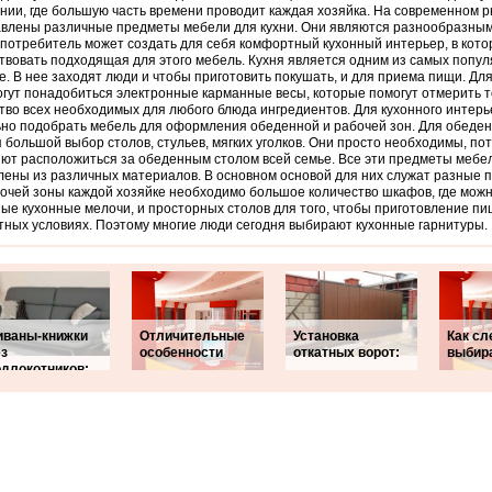
ии, где большую часть времени проводит каждая хозяйка. На современном 
влены различные предметы мебели для кухни. Они являются разнообразным
потребитель может создать для себя комфортный кухонный интерьер, в кото
твовать подходящая для этого мебель. Кухня является одним из самых попул
е. В нее заходят люди и чтобы приготовить покушать, и для приема пищи. Дл
гут понадобиться электронные карманные весы, которые помогут отмерить 
тво всех необходимых для любого блюда ингредиентов. Для кухонного интер
но подобрать мебель для оформления обеденной и рабочей зон. Для обеде
 большой выбор столов, стульев, мягких уголков. Они просто необходимы, пот
ют расположиться за обеденным столом всей семье. Все эти предметы мебел
лены из различных материалов. В основном основой для них служат разные 
очей зоны каждой хозяйке необходимо большое количество шкафов, где можн
ые кухонные мелочи, и просторных столов для того, чтобы приготовление пи
ных условиях. Поэтому многие люди сегодня выбирают кухонные гарнитуры.
иваны-книжки
Отличительные
Установка
Как сл
ез
особенности
откатных ворот:
выбир
одлокотников: