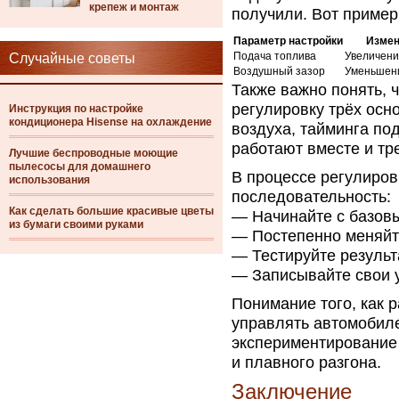
крепеж и монтаж
получили. Вот пример,
Параметр настройки
Измен
Подача топлива
Увеличени
Случайные советы
Воздушный зазор
Уменьшен
Также важно понять, 
регулировку трёх осн
Инструкция по настройке
кондиционера Hisense на охлаждение
воздуха, тайминга по
работают вместе и тр
Лучшие беспроводные моющие
пылесосы для домашнего
В процессе регулиро
использования
последовательность:
Как сделать большие красивые цветы
— Начинайте с базовы
из бумаги своими руками
— Постепенно меняйте
— Тестируйте результ
— Записывайте свои у
Понимание того, как 
управлять автомобиле
экспериментирование 
и плавного разгона.
Заключение