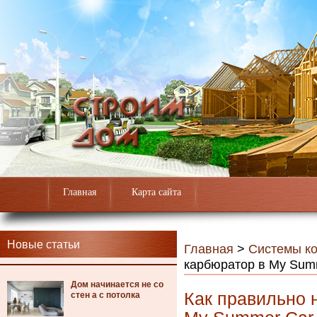
Главная
Карта сайта
Новые статьи
Главная
>
Системы к
карбюратор в My Summ
Дом начинается не со
Как правильно 
стен а с потолка