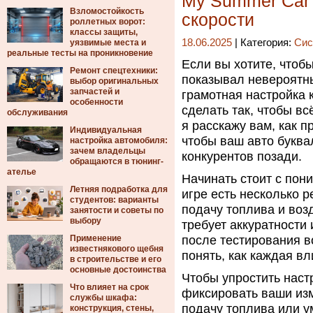
My Summer Car 
Взломостойкость
скорости
роллетных ворот:
классы защиты,
18.06.2025
| Категория:
Сис
уязвимые места и
реальные тесты на проникновение
Если вы хотите, чтоб
Ремонт спецтехники:
показывал невероятн
выбор оригинальных
запчастей и
грамотная настройка к
особенности
сделать так, чтобы вс
обслуживания
я расскажу вам, как 
Индивидуальная
чтобы ваш авто буква
настройка автомобиля:
зачем владельцы
конкурентов позади.
обращаются в тюнинг-
ателье
Начинать стоит с пон
Летняя подработка для
игре есть несколько 
студентов: варианты
подачу топлива и воз
занятости и советы по
выбору
требует аккуратности 
Применение
после тестирования в
известнякового щебня
понять, как каждая вл
в строительстве и его
основные достоинства
Чтобы упростить настр
Что влияет на срок
фиксировать ваши изм
службы шкафа:
подачу топлива или у
конструкция, стены,