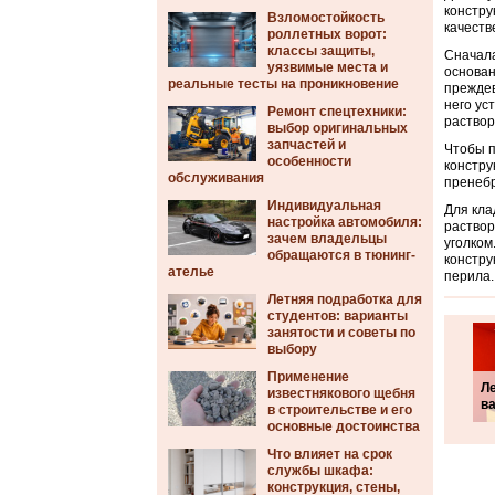
констру
Взломостойкость
качеств
роллетных ворот:
классы защиты,
Сначала
уязвимые места и
основан
реальные тесты на проникновение
преждев
него ус
Ремонт спецтехники:
раствор
выбор оригинальных
запчастей и
Чтобы п
особенности
констру
обслуживания
пренебр
Индивидуальная
Для кла
настройка автомобиля:
раствор
зачем владельцы
уголком
обращаются в тюнинг-
констру
ателье
перила.
Летняя подработка для
студентов: варианты
занятости и советы по
выбору
Применение
Л
известнякового щебня
в
в строительстве и его
основные достоинства
Что влияет на срок
службы шкафа:
конструкция, стены,