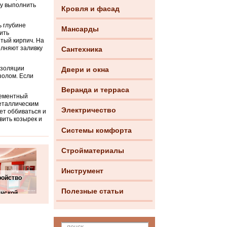
ку выполнить
Кровля и фасад
ь глубине
Мансарды
ить
тый кирпич. На
олняют заливку
Сантехника
изоляции
Двери и окна
золом. Если
Веранда и терраса
цементный
металлическим
Электричество
ет оббиваться и
вить козырек и
Системы комфорта
Стройматериалы
Инструмент
ройство
Полезные статьи
янской