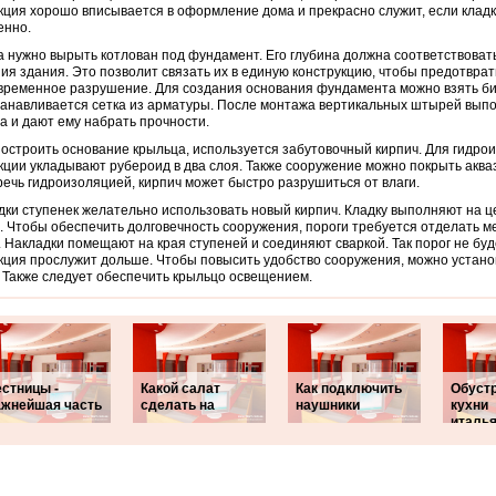
кция хорошо вписывается в оформление дома и прекрасно служит, если клад
енно.
 нужно вырыть котлован под фундамент. Его глубина должна соответствоват
ия здания. Это позволит связать их в единую конструкцию, чтобы предотврат
ременное разрушение. Для создания основания фундамента можно взять би
танавливается сетка из арматуры. После монтажа вертикальных штырей вып
а и дают ему набрать прочности.
остроить основание крыльца, используется забутовочный кирпич. Для гидро
кции укладывают рубероид в два слоя. Также сооружение можно покрыть аква
ечь гидроизоляцией, кирпич может быстро разрушиться от влаги.
дки ступенек желательно использовать новый кирпич. Кладку выполняют на 
. Чтобы обеспечить долговечность сооружения, пороги требуется отделать 
. Накладки помещают на края ступеней и соединяют сваркой. Так порог не буд
кция прослужит дольше. Чтобы повысить удобство сооружения, можно устано
 Также следует обеспечить крыльцо освещением.
естницы -
Какой салат
Как подключить
Обуст
ажнейшая часть
сделать на
наушники
кухни
италь