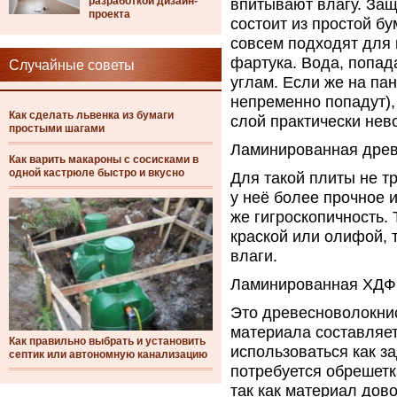
разработкой дизайн-
впитывают влагу. За
проекта
состоит из простой б
совсем подходят для 
фартука. Вода, попада
Случайные советы
углам. Если же на пан
непременно попадут),
Как сделать львенка из бумаги
слой практически нев
простыми шагами
Ламинированная древ
Как варить макароны с сосисками в
одной кастрюле быстро и вкусно
Для такой плиты не т
у неё более прочное и
же гигроскопичность.
краской или олифой, 
влаги.
Ламинированная ХДФ
Это древесноволокни
материала составляет
Как правильно выбрать и установить
использоваться как з
септик или автономную канализацию
потребуется обрешетк
так как материал дов