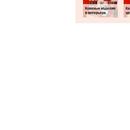
Кованые изделия
Ка
в интерьере
це