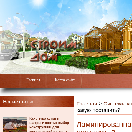
Главная
Карта сайта
Новые статьи
Главная
>
Системы к
какую поставить?
Как легко купить
Ламинированная
шатры и зонты: выбор
конструкций для
мероприятий и отдыха