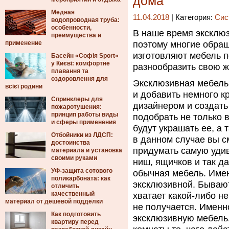
дома
Медная
11.04.2018
| Категория:
Сис
водопроводная труба:
особенности,
В наше время эксклю
преимущества и
применение
поэтому многие обра
изготовляют мебель п
Басейн «Софія Sport»
у Києві: комфортне
разнообразить свою ж
плавання та
оздоровлення для
Эксклюзивная мебель 
всієї родини
и добавить немного к
Спринклеры для
дизайнером и создать
пожаротушения:
принцип работы виды
подобрать не только 
и сферы применения
будут украшать ее, а 
Отбойники из ЛДСП:
в данном случае вы с
достоинства
придумать самую уди
материала и установка
своими руками
ниш, ящичков и так д
УФ-защита сотового
обычная мебель. Имен
поликарбоната: как
эксклюзивной. Бывают
отличить
качественный
хватает какой-либо не
материал от дешевой подделки
не получается. Именно
Как подготовить
эксклюзивную мебель.
квартиру перед