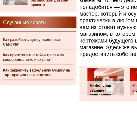
комнаты то, чего дейс
разработкой дизайн-
проекта
понадобится — это не
мастер, который и ос
практически в любом 
Случайные советы
вам изготовят нужную
магазином, в котором 
Как разобрать щетку пылесоса
чертежами будущего ш
Самсунг
магазине. Здесь же в
предоставить собстве
Как приготовить стейки трески на
сковороде легко и вкусно
Как закрепить вафельную бумагу на
торт правильно и надежно
Мебель под
Ка
старину -
с 
популярная