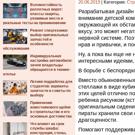
20.06.2019
| Категория:
Стр
Взломостойкость
роллетных ворот:
Разрабатывая дизайн 
классы защиты,
внимание детской ком
уязвимые места и
реальные тесты на проникновение
окружающей их обстан
Ремонт спецтехники:
вкусу, это может нега
выбор оригинальных
нервной системе. Поэ
запчастей и
нрав и привычки, и п
особенности
обслуживания
Ну, а пока вы еще не 
Индивидуальная
интересными идеями, 
настройка автомобиля:
зачем владельцы
обращаются в тюнинг-
В борьбе с беспорядк
ателье
Вместо обыкновенных 
Летняя подработка для
стеллажи в виде куби
студентов: варианты
занятости и советы по
этих целей отлично п
выбору
ребенка рисунком (кст
Применение
оригинальным сидение
известнякового щебня
в строительстве и его
пираты хранили свои 
основные достоинства
драгоценности.
Что влияет на срок
службы шкафа:
Помогают поддержива
конструкция, стены,