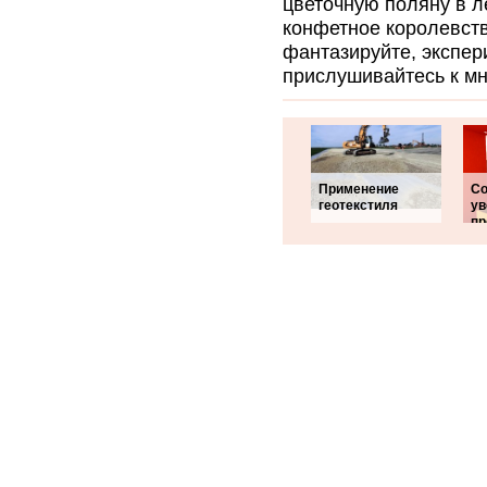
цветочную поляну в л
конфетное королевств
фантазируйте, экспер
прислушивайтесь к м
Применение
Со
геотекстиля
ув
пр