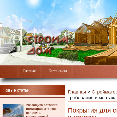
Главная
Карта сайта
Новые статьи
Главная
>
Строймате
требования и монтаж
УФ-защита сотового
Покрытия для с
поликарбоната: как
отличить
качественный