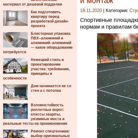
и монтаж
материал от дешевой подделки
18.11.2020
| Категория:
Стр
Как подготовить
квартиру перед
Спортивные площадки
разработкой дизайн-
проекта
нормам и правилам бе
Блистерная упаковка
ПВХ–алюминий и
алюминий–алюминий
— какое оборудование
потребуется
Немецкий стиль в
проектировании
участка: требования,
принципы и
особенности
Дом начинается не со
стен а с потолка
Взломостойкость
роллетных ворот:
классы защиты,
уязвимые места и
реальные тесты на проникновение
Ремонт спецтехники:
выбор оригинальных