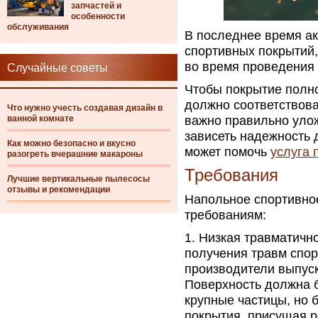
запчастей и
особенности
обслуживания
В последнее время а
спортивных покрытий
во время проведения 
Случайные советы
Чтобы покрытие полн
должно соответствов
Что нужно учесть создавая дизайн в
ванной комнате
важно правильно улож
зависеть надежность 
Как можно безопасно и вкусно
может помочь
услуга 
разогреть вчерашние макароны
Требования
Лучшие вертикальные пылесосы
отзывы и рекомендации
Напольное спортивно
требованиям:
Низкая травматично
получения травм спор
производители выпус
Поверхность должна б
крупные частицы, но б
покрытия, присущая 