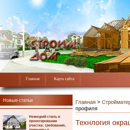
Главная
Карта сайта
Новые статьи
Главная
>
Строймате
профиля
Немецкий стиль в
Технлогия окра
проектировании
участка: требования,
принципы и