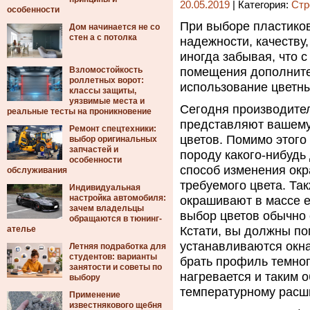
20.05.2019
| Категория:
Стр
особенности
При выборе пластиков
Дом начинается не со
стен а с потолка
надежности, качеств
иногда забывая, что 
Взломостойкость
помещения дополните
роллетных ворот:
использование цветны
классы защиты,
уязвимые места и
Сегодня производите
реальные тесты на проникновение
представляют вашему
Ремонт спецтехники:
цветов. Помимо этог
выбор оригинальных
запчастей и
породу какого-нибудь
особенности
способ изменения окр
обслуживания
требуемого цвета. Т
Индивидуальная
настройка автомобиля:
окрашивают в массе е
зачем владельцы
выбор цветов обычно 
обращаются в тюнинг-
ателье
Кстати, вы должны по
устанавливаются окна
Летняя подработка для
студентов: варианты
брать профиль темного
занятости и советы по
нагревается и таким 
выбору
температурному расш
Применение
известнякового щебня