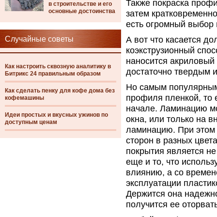
Также покраска профи
в строительстве и его
основные достоинства
затем кратковременно
есть огромный выбор 
Случайные советы
А вот что касается до
коэкструзионный спос
наносится акриловый 
Как настроить сквозную аналитику в
достаточно твердым и
Битрикс 24 правильным образом
Но самым популярным
Как сделать пенку для кофе дома без
профиля пленкой, то 
кофемашины
начале. Ламинацию м
Идеи простых и вкусных ужинов по
окна, или только на 
доступным ценам
ламинацию. При этом
сторон в разных цвет
покрытия является не 
еще и то, что исполь
влиянию, а со времен
эксплуатации пластик
Держится она надежно,
получится ее оторвать