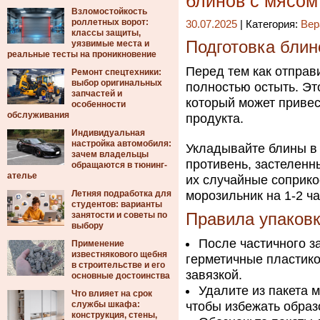
блинов с мясом
Взломостойкость
роллетных ворот:
30.07.2025
| Категория:
Вер
классы защиты,
Подготовка блин
уязвимые места и
реальные тесты на проникновение
Перед тем как отправ
Ремонт спецтехники:
выбор оригинальных
полностью остыть. Эт
запчастей и
который может привес
особенности
обслуживания
продукта.
Индивидуальная
настройка автомобиля:
Укладывайте блины в 
зачем владельцы
противень, застеленн
обращаются в тюнинг-
ателье
их случайные соприко
Летняя подработка для
морозильник на 1-2 ча
студентов: варианты
занятости и советы по
Правила упаковк
выбору
После частичного з
Применение
известнякового щебня
герметичные пластико
в строительстве и его
завязкой.
основные достоинства
Удалите из пакета 
Что влияет на срок
службы шкафа:
чтобы избежать образ
конструкция, стены,