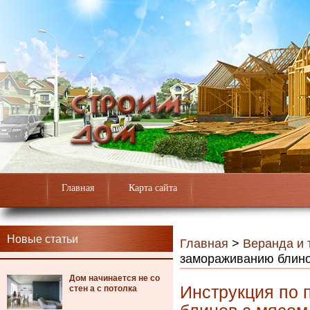
Главная
Карта сайта
Новые статьи
Главная
>
Веранда и 
замораживанию блино
Дом начинается не со
Инструкция по
стен а с потолка