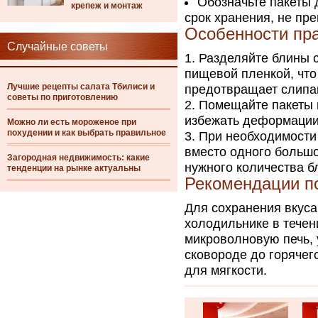
Обозначьте пакеты 
крепеж и монтаж
срок хранения, не п
Особенности пр
Случайные советы
Разделяйте блины 
пищевой пленкой, что
Лучшие рецепты салата Тбилиси и
предотвращает слипа
советы по приготовлению
Помещайте пакеты 
избежать деформации
Можно ли есть мороженое при
похудении и как выбрать правильное
При необходимости
вместо одного большо
Загородная недвижимость: какие
нужного количества б
тенденции на рынке актуальны
Рекомендации по
Для сохранения вкуса
холодильнике в течен
микроволновую печь, 
сковороде до горячег
для мягкости.