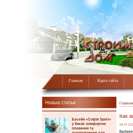
Главная
Карта сайта
Новые статьи
Главна
Как а
Басейн «Софія Sport»
у Києві: комфортне
29.07.20
плавання та
Выберит
оздоровлення для