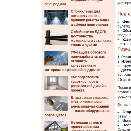
универс
всієї родини
Спринклеры для
Подго
пожаротушения:
принцип работы виды
Изме
и сферы применения
рулетку
Обоз
Отбойники из ЛДСП:
соедине
достоинства
Удер
материала и установка
плотно 
своими руками
Резка
УФ-защита сотового
поликарбоната: как
Разм
отличить
Изре
качественный
инструм
материал от дешевой подделки
Длят
90 град
Как подготовить
Обраб
квартиру перед
разработкой дизайн-
После р
проекта
случае 
соедине
Блистерная упаковка
ПВХ–алюминий и
Допол
алюминий–алюминий
— какое оборудование
Стар
потребуется
резку.
Испо
Немецкий стиль в
Посл
проектировании
Следуя 