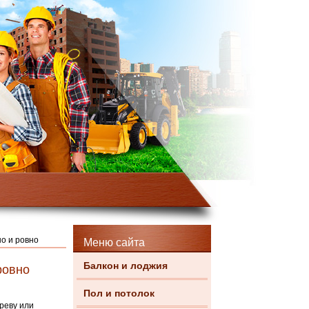
но и ровно
Меню сайта
Балкон и лоджия
ровно
Пол и потолок
реву или