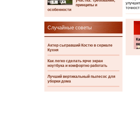
участка: требования,
улучшит
принципы и
точност
особенности
Случайные советы
К
в
Актер сыгравший Костю в сериале
д
Кухня
Как легко сделать ярче экран
ноутбука и комфортно работать
Лучший вертикальный пылесос для
уборки дома