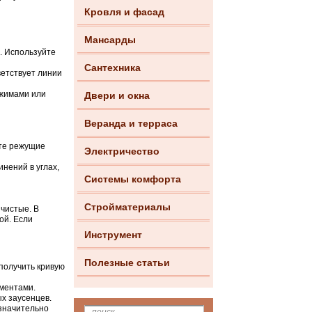
Кровля и фасад
Мансарды
. Используйте
Сантехника
ветствует линии
ажимами или
Двери и окна
Веранда и терраса
йте режущие
Электричество
нений в углах,
Системы комфорта
Стройматериалы
 чистые. В
ой. Если
Инструмент
Полезные статьи
получить кривую
ментами.
х заусенцев.
 значительно