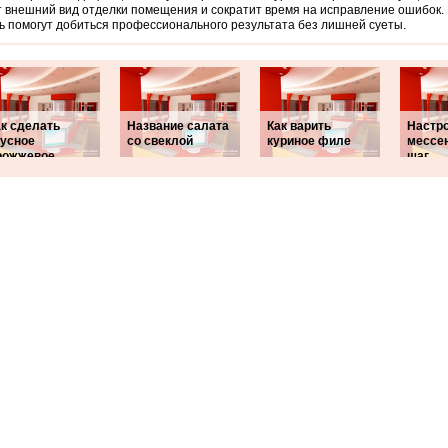
 внешний вид отделки помещения и сократит время на исправление ошибок. 
ь помогут добиться профессионального результата без лишней суеты.
ак сделать
Название салата
Как варить
Настр
кусное
со свеклой
куриное филе
мессе
рожжевое
шаг