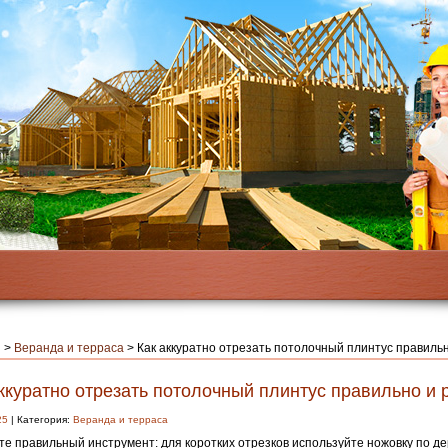
я
>
Веранда и терраса
>
Как аккуратно отрезать потолочный плинтус правиль
ккуратно отрезать потолочный плинтус правильно и 
25
| Категория:
Веранда и терраса
е правильный инструмент: для коротких отрезков используйте ножовку по де