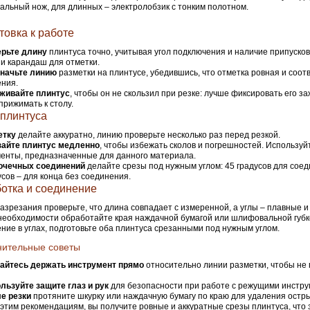
альный нож, для длинных – электролобзик с тонким полотном.
товка к работе
рьте длину
плинтуса точно, учитывая угол подключения и наличие припусков
 и карандаш для отметки.
начьте линию
разметки на плинтусе, убедившись, что отметка ровная и соот
ния.
живайте плинтус
, чтобы он не скользил при резке: лучше фиксировать его з
прижимать к столу.
 плинтуса
етку
делайте аккуратно, линию проверьте несколько раз перед резкой.
зайте плинтус медленно
, чтобы избежать сколов и погрешностей. Использу
енты, предназначенные для данного материала.
очечных соединений
делайте срезы под нужным углом: 45 градусов для соеди
усов – для конца без соединения.
отка и соединение
азрезания проверьте, что длина совпадает с измеренной, а углы – плавные и
необходимости обработайте края наждачной бумагой или шлифовальной губк
ние в углах, подготовьте оба плинтуса срезанными под нужным углом.
нительные советы
айтесь держать инструмент прямо
относительно линии разметки, чтобы не 
льзуйте защите глаз и рук
для безопасности при работе с режущими инстру
е резки
протяните шкурку или наждачную бумагу по краю для удаления остры
этим рекомендациям, вы получите ровные и аккуратные срезы плинтуса, что