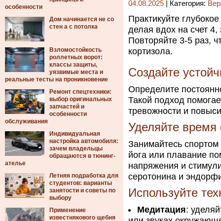
04.08.2025
| Категория:
Вер
особенности
Практикуйте глубокое
Дом начинается не со
стен а с потолка
делая вдох на счет 4,
Повторяйте 3-5 раз, 
Взломостойкость
кортизола.
роллетных ворот:
классы защиты,
Создайте устой
уязвимые места и
реальные тесты на проникновение
Определите постоянно
Ремонт спецтехники:
Такой подход помогае
выбор оригинальных
запчастей и
тревожности и повыс
особенности
обслуживания
Уделяйте время
Индивидуальная
настройка автомобиля:
Занимайтесь спортом 
зачем владельцы
йога или плавание по
обращаются в тюнинг-
ателье
напряжения и стимули
серотонина и эндорф
Летняя подработка для
студентов: варианты
Используйте тех
занятости и советы по
выбору
Медитация
: уделя
Применение
известнякового щебня
или звуках окружающе