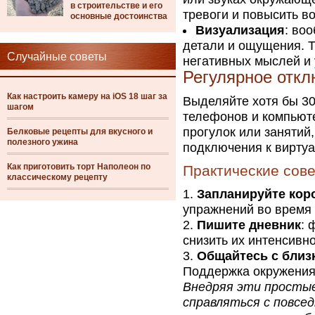
в строительстве и его
тревоги и повысить в
основные достоинства
Визуализация
: во
детали и ощущения. Т
Случайные советы
негативных мыслей и 
Регулярное откл
Как настроить камеру на iOS 18 шаг за
Выделяйте хотя бы 30
шагом
телефонов и компьюте
прогулок или занятий
Белковые рецепты для вкусного и
полезного ужина
подключения к виртуа
Как приготовить торт Наполеон по
Практические сов
классическому рецепту
Запланируйте кор
упражнений во время
Пишите дневник
: 
снизить их интенсивн
Общайтесь с близ
Поддержка окружения
Внедряя эти простые
справляться с повсе