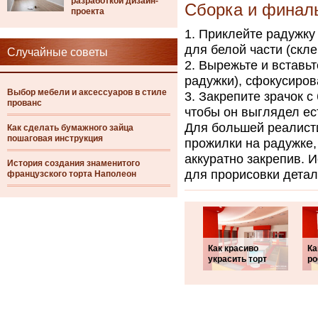
разработкой дизайн-
Сборка и финал
проекта
Приклейте радужку 
для белой части (скле
Случайные советы
Вырежьте и вставьт
радужки), сфокусиров
Выбор мебели и аксессуаров в стиле
Закрепите зрачок с
прованс
чтобы он выглядел ес
Для большей реалист
Как сделать бумажного зайца
пошаговая инструкция
прожилки на радужке,
аккуратно закрепив. 
История создания знаменитого
для прорисовки детале
французского торта Наполеон
Как красиво
Ка
украсить торт
ро