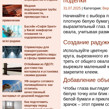
поделки
Медная
31.07.2025
| Категория:
Вер
водопроводная труба:
особенности,
Начинайте с выбора п
преимущества и
применение
плотную белую бумагу
выразительный глаз. 
Басейн «Софія Sport»
у Києві: комфортне
овала, учитывая разм
плавання та
оздоровлення для
Создание радужк
всієї родини
Спринклеры для
Используйте цветную 
пожаротушения:
принцип работы виды
круга, вырезанного и
и сферы применения
треть от общего овала
Отбойники из ЛДСП:
вырежьте маленький к
достоинства
закрепите клеем.
материала и установка
своими руками
Добавление объ
УФ-защита сотового
поликарбоната: как
Чтобы глаза выгляде
отличить
качественный
белую точку или блик
материал от дешевой подделки
белой бумаги и прикл
Как подготовить
зрачок – этот прием с
квартиру перед