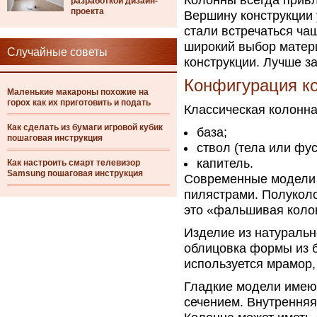
Колонны всегда прив
разработкой дизайн-
проекта
Вершину конструкции 
стали встречаться ча
широкий выбор матер
Случайные советы
конструкции. Лучше з
Конфигурация к
Маленькие макароны похожие на
горох как их приготовить и подать
Классическая колонна 
Как сделать из бумаги игровой кубик
база;
пошаговая инструкция
ствол (тела или фус
капитель.
Как настроить смарт телевизор
Samsung пошаговая инструкция
Современные модели 
пилястрами. Полуколо
это «фальшивая коло
Изделие из натуральн
облицовка формы из б
используется мрамор, 
Гладкие модели имею
сечением. Внутренняя