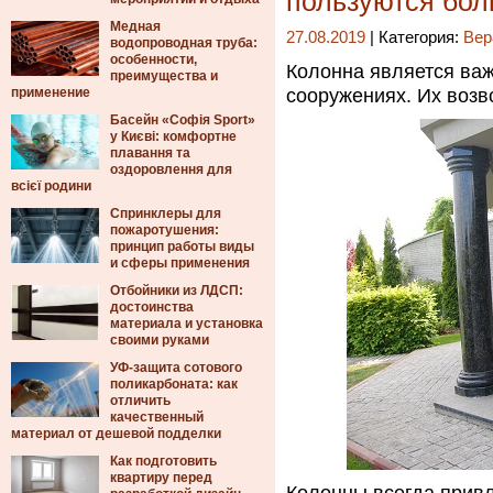
пользуются бо
Медная
27.08.2019
| Категория:
Вер
водопроводная труба:
особенности,
Колонна является ва
преимущества и
применение
сооружениях. Их возв
Басейн «Софія Sport»
у Києві: комфортне
плавання та
оздоровлення для
всієї родини
Спринклеры для
пожаротушения:
принцип работы виды
и сферы применения
Отбойники из ЛДСП:
достоинства
материала и установка
своими руками
УФ-защита сотового
поликарбоната: как
отличить
качественный
материал от дешевой подделки
Как подготовить
квартиру перед