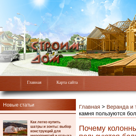
Главная
Карта сайта
Новые статьи
Главная
>
Веранда и 
камня пользуются бо
Как легко купить
Почему колонны
шатры и зонты: выбор
конструкций для
мероприятий и отдыха