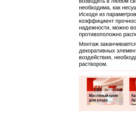
возводить в любом св
необходима, как несущ
Исходя из параметров
коэффициент прочнос
надежности, можно во
противоположно расп
Монтаж заканчиваетс
декоративных элемент
воздействия, необхо
раствором.
Масляный крем
Ка
для ухода
бу
ак