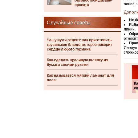
разработкой дизайн-
линии, 
проекта
Допол
Не б
Случайные советы
Рабо
линий.
Обра
относит
Чашушули рецепт: как приготовить
Прак
грузинское блюдо, которое покорит
Следуя 
сердце любого гурмана
сложнос
Как сделать красивую шляпку из
бумаги своими руками
Как называется мягкий ламинат для
пола
К
ок