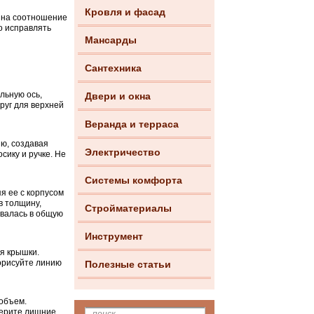
Кровля и фасад
 на соотношение
о исправлять
Мансарды
Сантехника
льную ось,
Двери и окна
руг для верхней
Веранда и терраса
ию, создавая
Электричество
сику и ручке. Не
Системы комфорта
я ее с корпусом
в толщину,
Стройматериалы
ывалась в общую
Инструмент
ия крышки.
рорисуйте линию
Полезные статьи
 объем.
берите лишние