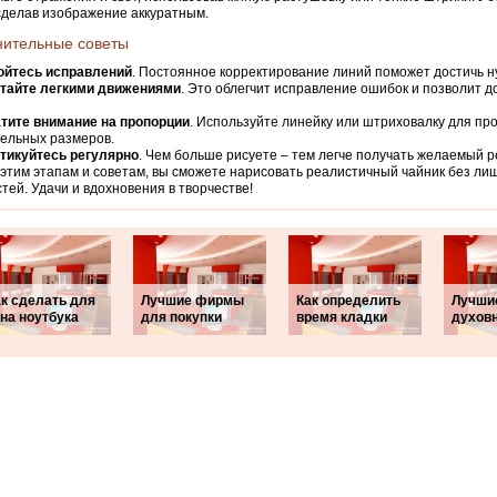
сделав изображение аккуратным.
нительные советы
ойтесь исправлений
. Постоянное корректирование линий поможет достичь 
тайте легкими движениями
. Это облегчит исправление ошибок и позволит 
тите внимание на пропорции
. Используйте линейку или штриховалку для пр
ельных размеров.
тикуйтесь регулярно
. Чем больше рисуете – тем легче получать желаемый р
этим этапам и советам, вы сможете нарисовать реалистичный чайник без ли
тей. Удачи и вдохновения в творчестве!
ак сделать для
Лучшие фирмы
Как определить
Лучши
на ноутбука
для покупки
время кладки
духов