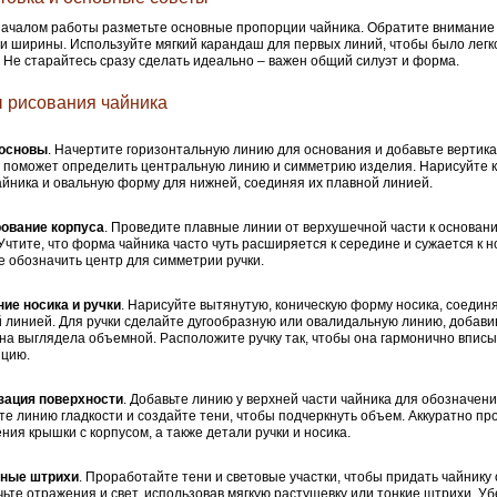
ачалом работы разметьте основные пропорции чайника. Обратите внимание
и ширины. Используйте мягкий карандаш для первых линий, чтобы было легк
 Не старайтесь сразу сделать идеально – важен общий силуэт и форма.
 рисования чайника
 основы
. Начертите горизонтальную линию для основания и добавьте вертика
 поможет определить центральную линию и симметрию изделия. Нарисуйте к
айника и овальную форму для нижней, соединяя их плавной линией.
ование корпуса
. Проведите плавные линии от верхушечной части к основан
Учтите, что форма чайника часто чуть расширяется к середине и сужается к но
е обозначить центр для симметрии ручки.
ие носика и ручки
. Нарисуйте вытянутую, коническую форму носика, соединя
 линией. Для ручки сделайте дугообразную или овалидальную линию, добави
на выглядела объемной. Расположите ручку так, чтобы она гармонично впис
ицию.
зация поверхности
. Добавьте линию у верхней части чайника для обозначен
е линию гладкости и создайте тени, чтобы подчеркнуть объем. Аккуратно п
ния крышки с корпусом, а также детали ручки и носика.
ные штрихи
. Проработайте тени и световые участки, чтобы придать чайнику
ьте отражения и свет, использовав мягкую растушевку или тонкие штрихи. У