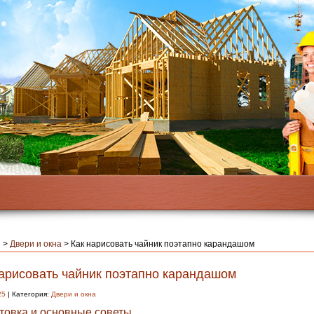
я
>
Двери и окна
>
Как нарисовать чайник поэтапно карандашом
нарисовать чайник поэтапно карандашом
25
| Категория:
Двери и окна
товка и основные советы