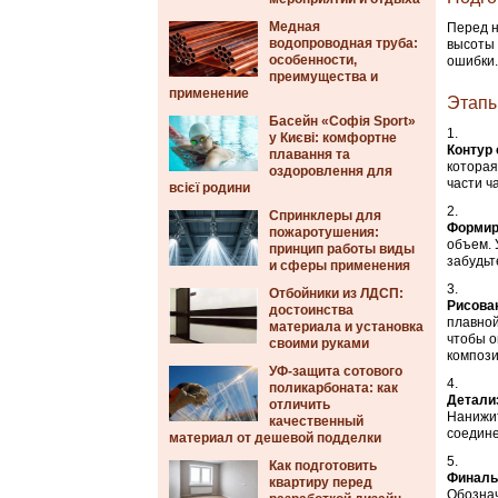
Медная
Перед н
водопроводная труба:
высоты 
особенности,
ошибки.
преимущества и
применение
Этапы
Басейн «Софія Sport»
у Києві: комфортне
Контур
плавання та
которая
оздоровлення для
части ч
всієї родини
Спринклеры для
Формир
пожаротушения:
объем. 
принцип работы виды
забудьт
и сферы применения
Отбойники из ЛДСП:
Рисован
достоинства
плавной
материала и установка
чтобы о
своими руками
композ
УФ-защита сотового
поликарбоната: как
Детали
отличить
Нанижит
качественный
соедине
материал от дешевой подделки
Как подготовить
Финаль
квартиру перед
Обознач