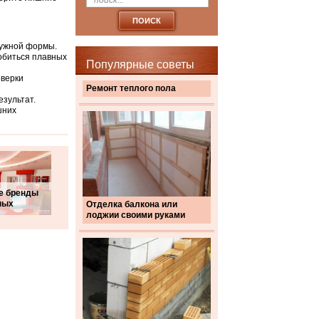
нужной формы.
добиться плавных
Популярные советы
оверки
Ремонт теплого пола
езультат.
шних
е бренды
ных
Отделка балкона или
лоджии своими руками