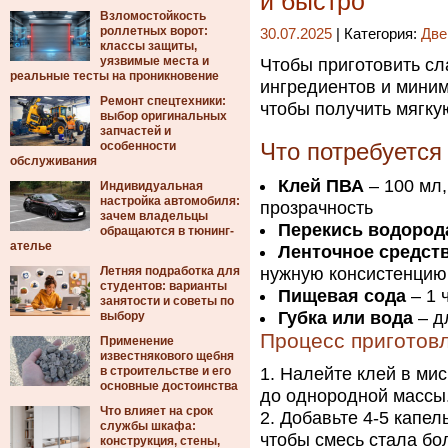
и быстро
Взломостойкость
роллетных ворот:
30.07.2025
| Категория:
Две
классы защиты,
уязвимые места и
Чтобы приготовить сл
реальные тесты на проникновение
ингредиентов и мини
Ремонт спецтехники:
чтобы получить мягку
выбор оригинальных
запчастей и
особенности
Что потребуется
обслуживания
Клей ПВА
– 100 мл,
Индивидуальная
настройка автомобиля:
прозрачность
зачем владельцы
Перекись водород
обращаются в тюнинг-
ателье
Ленточное средств
Летняя подработка для
нужную консистенцию
студентов: варианты
Пищевая сода
– 1 
занятости и советы по
Губка или вода
– д
выбору
Процесс приготов
Применение
известнякового щебня
в строительстве и его
Налейте клей в мис
основные достоинства
до однородной массы
Что влияет на срок
Добавьте 4-5 капел
службы шкафа:
чтобы смесь стала бол
конструкция, стены,