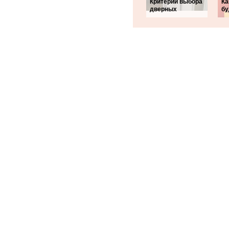
Критерии выбора
Ка
дверных
бу