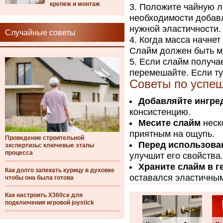
крепеж и монтаж
Положите чайную л
необходимости добав
нужной эластичности.
Случайные советы
Когда масса начнет
Слайм должен быть мя
Если слайм получа
перемешайте. Если ту
Советы по успе
Добавляйте ингре
консистенцию.
Месите слайм
неск
приятным на ощупь.
Проведение строительной
Перед использова
экспертизы: ключевые этапы
процесса
улучшит его свойства.
Храните слайм в г
Как долго запекать курицу в духовке
оставался эластичным
чтобы она была готова
Как настроить X360ce для
подключения игровой joystick