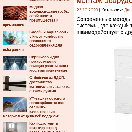
монтаж оборуд
Медная
23.10.2020
| Категория:
Две
водопроводная труба:
особенности,
Современные методы
преимущества и
применение
системы, где каждый 
взаимодействует с др
Басейн «Софія Sport»
у Києві: комфортне
плавання та
оздоровлення для
всієї родини
Спринклеры для
пожаротушения:
принцип работы виды
и сферы применения
Отбойники из ЛДСП:
достоинства
материала и установка
своими руками
УФ-защита сотового
поликарбоната: как
отличить
качественный
материал от дешевой подделки
Как подготовить
квартиру перед