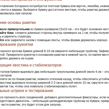
отовления бэтаранга потребуется плотная бумага или картон, линейка, ножни
 лента и маркер. Выберите бумагу достаточно жесткую, чтобы ракетка держа
ровалась при запуске.
ние основы ракетки
жьте прямоугольник
из бумаги размером 15х10 см – это будет основная част
айте бока
: сложите длинные стороны внутрь примерно на 1 см, чтобы получи
 и укрепить структуру.
йте
или закрепите залом с помощью ленты, чтобы форма держалась хорошо.
рование рукоятки
занного кусочка бумаги длиной 8-10 см сверните небольшую трубочку. Зафик
той. Прикрепите рукоятку к основанию ракетки в нижней части, оставляя мест
добно держать ее в руке.
рукция хвостика и стабилизаторов
статков бумаги вырежьте два небольших треугольника длиной около 4 см – это
заторов.
епите их по бокам ракетки, немного отклонив назад, чтобы обеспечить устойч
хвостика вырежьте полоску шириной 2-3 см и длиной около 10 см, скрутите ее 
акетки так, чтобы она помогала стабилизировать полет.
ьные штрихи и тестирование
те прочность всех соединений, добавьте дополнительные фиксаторы, если 
одготовьте двигатель – небольшую цилиндрическую трубочку из бумаги, прикр
 части ракетки, это будет отсек для запуска.