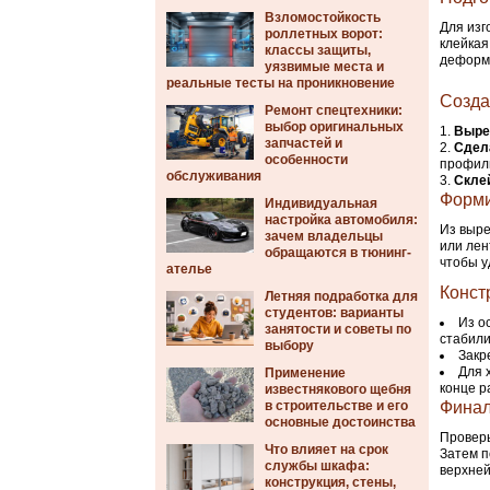
Взломостойкость
Для изг
роллетных ворот:
клейкая
классы защиты,
деформи
уязвимые места и
реальные тесты на проникновение
Созда
Ремонт спецтехники:
выбор оригинальных
Выре
запчастей и
Сдел
особенности
профиль
обслуживания
Скле
Форми
Индивидуальная
настройка автомобиля:
Из выре
зачем владельцы
или лен
обращаются в тюнинг-
чтобы у
ателье
Конст
Летняя подработка для
студентов: варианты
Из о
занятости и советы по
стабили
выбору
Закр
Для 
Применение
конце р
известнякового щебня
в строительстве и его
Финал
основные достоинства
Проверь
Что влияет на срок
Затем п
службы шкафа:
верхней
конструкция, стены,