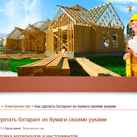
я
>
Электричество
>
Как сделать бэтаранг из бумаги своими руками
делать бэтаранг из бумаги своими руками
25
| Категория:
Электричество
товка материалов и инструментов