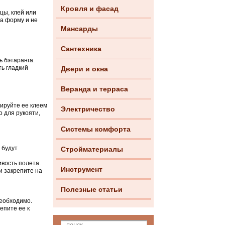
Кровля и фасад
цы, клей или
ла форму и не
Мансарды
Сантехника
ь бэтаранга.
ть гладкий
Двери и окна
Веранда и терраса
сируйте ее клеем
Электричество
о для рукояти,
Системы комфорта
 будут
Стройматериалы
ивость полета.
Инструмент
и закрепите на
Полезные статьи
необходимо.
епите ее к