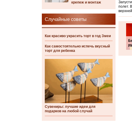
Запусти
крепеж и монтаж
полет. 
верхней
Случайные советы
Как красиво украсить торт в год Змеи
Б
р
Как самостоятельно испечь вкусный
торт для ребенка
Сувениры: лучшие идеи для
подарков на любой случай