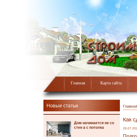
Главная
Карта сайта
Новые статьи
Главна
Как с
Дом начинается не со
стен а с потолка
29.07.20
Подго