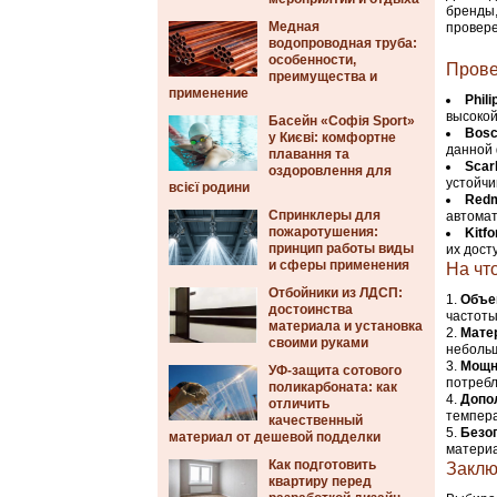
бренды,
Медная
провере
водопроводная труба:
особенности,
Прове
преимущества и
применение
Phili
высокой
Басейн «Софія Sport»
Bos
у Києві: комфортне
данной 
плавання та
Scarl
оздоровлення для
устойчи
всієї родини
Red
Спринклеры для
автомат
пожаротушения:
Kitfo
принцип работы виды
их дост
и сферы применения
На чт
Отбойники из ЛДСП:
Объе
достоинства
частоты
материала и установка
Мате
своими руками
небольш
Мощн
УФ-защита сотового
потребл
поликарбоната: как
Допо
отличить
темпера
качественный
Безо
материал от дешевой подделки
материа
Как подготовить
Заклю
квартиру перед