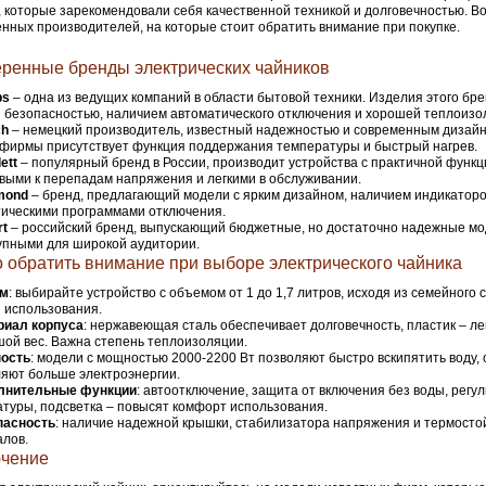
 которые зарекомендовали себя качественной техникой и долговечностью. Во
нных производителей, на которые стоит обратить внимание при покупке.
ренные бренды электрических чайников
ps
– одна из ведущих компаний в области бытовой техники. Изделия этого бр
 безопасностью, наличием автоматического отключения и хорошей теплоизо
ch
– немецкий производитель, известный надежностью и современным дизайн
фирмы присутствует функция поддержания температуры и быстрый нагрев.
ett
– популярный бренд в России, производит устройства с практичной функ
выми к перепадам напряжения и легкими в обслуживании.
mond
– бренд, предлагающий модели с ярким дизайном, наличием индикаторо
ическими программами отключения.
rt
– российский бренд, выпускающий бюджетные, но достаточно надежные мо
упными для широкой аудитории.
о обратить внимание при выборе электрического чайника
м
: выбирайте устройство с объемом от 1 до 1,7 литров, исходя из семейного 
 использования.
риал корпуса
: нержавеющая сталь обеспечивает долговечность, пластик – ле
ой вес. Важна степень теплоизоляции.
ость
: модели с мощностью 2000-2200 Вт позволяют быстро вскипятить воду, 
яют больше электроэнергии.
лнительные функции
: автоотключение, защита от включения без воды, регу
туры, подсветка – повысят комфорт использования.
пасность
: наличие надежной крышки, стабилизатора напряжения и термосто
лов.
чение