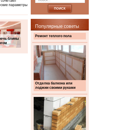
 сочетают
еские параметры
Популярные советы
Ремонт теплого пола
печь блины
огом
Отделка балкона или
лоджии своими руками