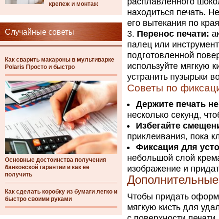
расплавленного шокол
крепеж и монтаж
находиться печать. Н
его вытекания по кра
Случайные советы
Перенос печати:
ак
палец или инструмент
подготовленной повер
Как сварить макароны в мультиварке
используйте мягкую к
Polaris Просто и быстро
устранить пузырьки в
Советы по фиксац
Держите печать н
несколько секунд, чт
Избегайте смещен
приклеивания, пока к
Фиксация для уст
небольшой слой крема
Основные достоинства получения
банковской гарантии и как ее
изображение и прида
получить
Дополнительные
Как сделать коробку из бумаги легко и
Чтобы придать оформ
быстро своими руками
мягкую кисть для уда
с поверхности печати