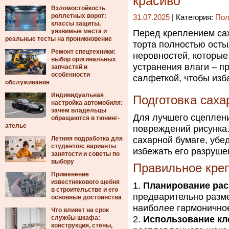
красиво
Взломостойкость
роллетных ворот:
31.07.2025
| Категория:
Пол
классы защиты,
уязвимые места и
Перед креплением сах
реальные тесты на проникновение
торта полностью осты
Ремонт спецтехники:
неровностей, которые
выбор оригинальных
устранения влаги – п
запчастей и
особенности
салфеткой, чтобы изб
обслуживания
Индивидуальная
Подготовка саха
настройка автомобиля:
зачем владельцы
Для лучшего сцеплени
обращаются в тюнинг-
ателье
повреждений рисунка
Летняя подработка для
сахарной бумаге, убе
студентов: варианты
избежать его разруше
занятости и советы по
выбору
Правильное кре
Применение
известнякового щебня
Планирование рас
в строительстве и его
предварительно разме
основные достоинства
наиболее гармонично
Что влияет на срок
службы шкафа:
Использование кл
конструкция, стены,