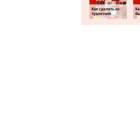
Как сделать из
Ка
туалетной
бы