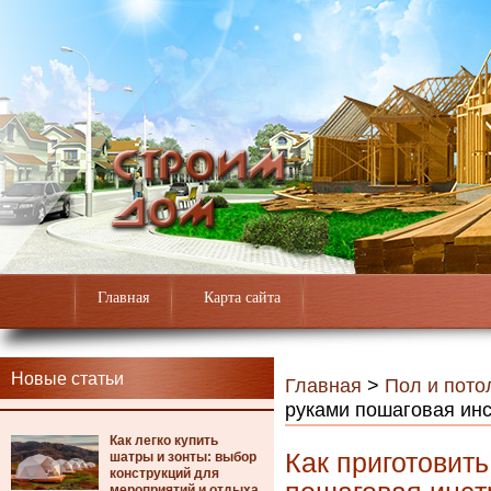
Главная
Карта сайта
Новые статьи
Главная
>
Пол и пото
руками пошаговая ин
Как легко купить
Как приготовит
шатры и зонты: выбор
конструкций для
мероприятий и отдыха