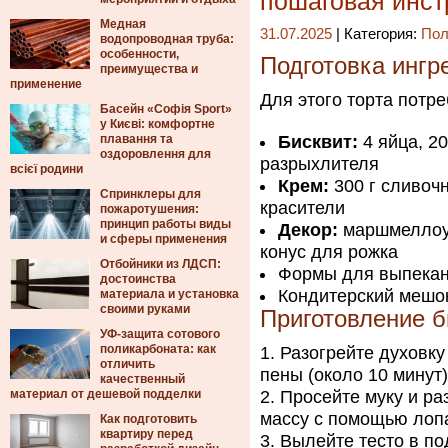
пошаговая инст
Медная
31.07.2025
| Категория:
Пол
водопроводная труба:
особенности,
Подготовка ингр
преимущества и
применение
Для этого торта потре
Басейн «Софія Sport»
у Києві: комфортне
плавання та
Бисквит:
4 яйца, 20
оздоровлення для
разрыхлителя
всієї родини
Крем:
300 г сливоч
Спринклеры для
красители
пожаротушения:
принцип работы виды
Декор:
маршмеллоу,
и сферы применения
конус для рожка
Отбойники из ЛДСП:
Формы для выпекан
достоинства
Кондитерский мешок
материала и установка
своими руками
Приготовление б
УФ-защита сотового
поликарбоната: как
Разогрейте духовку
отличить
пены (около 10 минут)
качественный
материал от дешевой подделки
Просейте муку и ра
массу с помощью лопа
Как подготовить
квартиру перед
Вылейте тесто в по