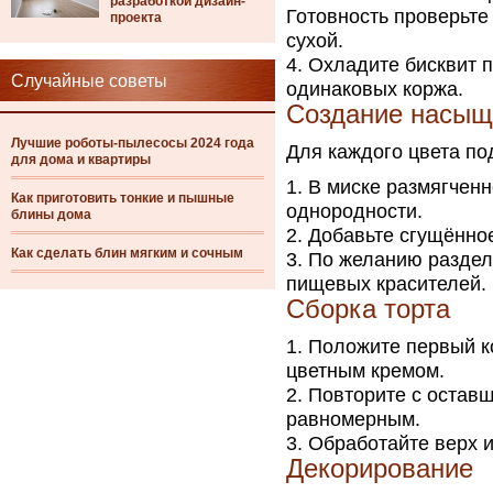
разработкой дизайн-
Готовность проверьте
проекта
сухой.
Охладите бисквит п
Случайные советы
одинаковых коржа.
Создание насыще
Лучшие роботы-пылесосы 2024 года
Для каждого цвета по
для дома и квартиры
В миске размягченн
Как приготовить тонкие и пышные
однородности.
блины дома
Добавьте сгущённое
Как сделать блин мягким и сочным
По желанию раздели
пищевых красителей.
Сборка торта
Положите первый к
цветным кремом.
Повторите с оставш
равномерным.
Обработайте верх и
Декорирование