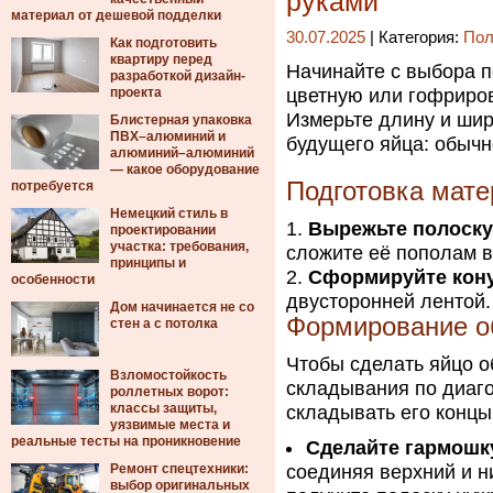
руками
материал от дешевой подделки
30.07.2025
| Категория:
Пол
Как подготовить
квартиру перед
Начинайте с выбора 
разработкой дизайн-
проекта
цветную или гофриров
Измерьте длину и шир
Блистерная упаковка
ПВХ–алюминий и
будущего яйца: обычн
алюминий–алюминий
— какое оборудование
Подготовка мате
потребуется
Немецкий стиль в
Вырежьте полоску
проектировании
участка: требования,
сложите её пополам в
принципы и
Сформируйте кон
особенности
двусторонней лентой.
Дом начинается не со
Формирование о
стен а с потолка
Чтобы сделать яйцо о
Взломостойкость
складывания по диаго
роллетных ворот:
классы защиты,
складывать его концы
уязвимые места и
реальные тесты на проникновение
Сделайте гармошк
Ремонт спецтехники:
соединяя верхний и н
выбор оригинальных