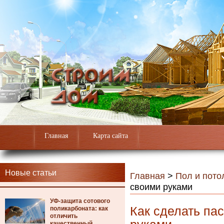
Главная
Карта сайта
Новые статьи
Главная
>
Пол и пото
своими руками
УФ-защита сотового
Как сделать па
поликарбоната: как
отличить
качественный