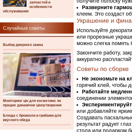
получите полоску нуж
запчастей и
Разверните гармо
особенности
обслуживания
клеем. Это создаст о
Украшение и фина
Случайные советы
Используйте декорати
или прорезные украше
можно слегка помять 
Выбор дверного замка
Закончите работу, зак
аккуратно распластай
Советы по сборке
Не экономьте на к
горячий клей, чтобы 
Работайте медленн
соединении элементов
Моніторинг цін для косметики: як
Экспериментируйт
працює динамічне ціноутворення
или добавляйте яркие
Блюда с брокколи и грибами для
Создавать пасхальные
вкусного обеда
результат радует гла
стола или подарком б