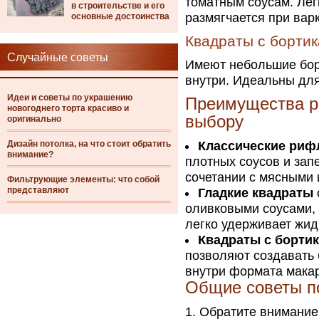
томатным соусам. Лег
в строительстве и его
размягчается при варк
основные достоинства
Квадраты с борти
Случайные советы
Имеют небольшие борт
внутри. Идеальны для
Идеи и советы по украшению
Преимущества р
новогоднего торта красиво и
выбору
оригинально
Дизайн потолка, на что стоит обратить
Классические риф
внимание?
плотных соусов и запе
сочетании с мясными
Фильтрующие элементы: что собой
представляют
Гладкие квадраты
оливковыми соусами, 
легко удерживает жид
Квадраты с борти
позволяют создавать
внутри формата мака
Общие советы п
Обратите внимание 