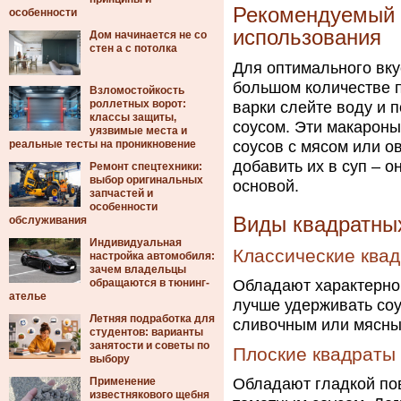
Рекомендуемый 
особенности
использования
Дом начинается не со
стен а с потолка
Для оптимального вку
большом количестве п
Взломостойкость
роллетных ворот:
варки слейте воду и
классы защиты,
соусом. Эти макароны
уязвимые места и
реальные тесты на проникновение
соусов с мясом или о
добавить их в суп – 
Ремонт спецтехники:
выбор оригинальных
основой.
запчастей и
особенности
Виды квадратны
обслуживания
Индивидуальная
Классические ква
настройка автомобиля:
зачем владельцы
обращаются в тюнинг-
Обладают характерно
ателье
лучше удерживать соу
Летняя подработка для
сливочным или мясны
студентов: варианты
занятости и советы по
Плоские квадраты
выбору
Применение
Обладают гладкой по
известнякового щебня