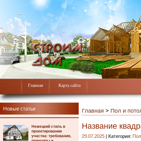
Главная
Карта сайта
Новые статьи
Главная
>
Пол и пото
Название квадр
Немецкий стиль в
проектировании
участка: требования,
29.07.2025
| Категория:
Пол
принципы и