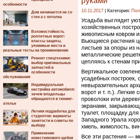
руками
особенности
10.11.2017
| Категория:
Пол
Дом начинается не со
стен а с потолка
Усадьба выглядит уют
хозяйственных построе
Взломостойкость
живописным ковром и
роллетных ворот:
Вьющиеся растения ц
классы защиты,
уязвимые места и
листьев за опоры из 
реальные тесты на проникновение
металлические решет
Ремонт спецтехники:
цепляясь к стенам пр
выбор оригинальных
запчастей и
Вертикальное озелене
особенности
обслуживания
усадебных построек, 
невыразительных архи
Индивидуальная
настройка автомобиля:
ворот и т. п.). Легки
зачем владельцы
проволоки или деревя
обращаются в тюнинг-
ателье
экранами, закрывающи
Летняя подработка для
туалет, площадку для
студентов: варианты
Западного Урала хор
занятости и советы по
выбору
хмель, жимолость, вин
Применение
Все эти растения — 
известнякового щебня