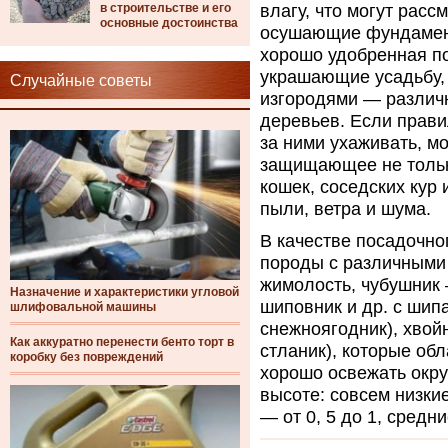
в строительстве и его
влагу, что могут расс
основные достоинства
осушающие фундамент
хорошо удобренная по
украшающие усадьбу,
Случайные советы
изгородями — различ
деревьев. Если прави
за ними ухаживать, м
защищающее не тольк
кошек, соседских кур и
пыли, ветра и шума.
В качестве посадочно
породы с различными 
жимолость, чубушник 
Назначение и характеристики угловой
шиповник и др. с шип
шлифовальной машины
снежноягодник), хвой
Как аккуратно перенести бенто торт в
стланик), которые о
коробку без повреждений
хорошо освежать окр
высоте: совсем низки
— от 0, 5 до 1, средн