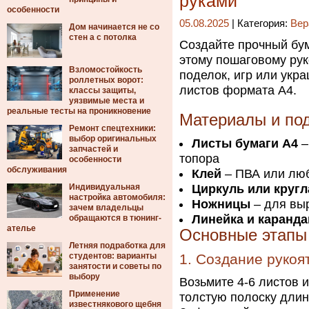
руками
особенности
05.08.2025
| Категория:
Вер
Дом начинается не со
стен а с потолка
Создайте прочный бум
этому пошаговому рук
Взломостойкость
поделок, игр или укра
роллетных ворот:
листов формата А4.
классы защиты,
уязвимые места и
реальные тесты на проникновение
Материалы и под
Ремонт спецтехники:
выбор оригинальных
Листы бумаги А4
–
запчастей и
топора
особенности
обслуживания
Клей
– ПВА или люб
Индивидуальная
Циркуль или кругл
настройка автомобиля:
Ножницы
– для вы
зачем владельцы
Линейка и каранд
обращаются в тюнинг-
ателье
Основные этапы 
Летняя подработка для
студентов: варианты
1. Создание рукоя
занятости и советы по
выбору
Возьмите 4-6 листов и
Применение
толстую полоску длин
известнякового щебня