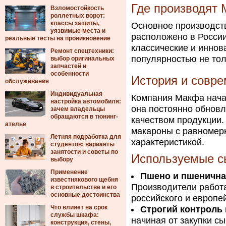
Где производят
Взломостойкость
роллетных ворот:
классы защиты,
Основное производст
уязвимые места и
расположено в России
реальные тесты на проникновение
классические и иннов
Ремонт спецтехники:
популярностью не тол
выбор оригинальных
запчастей и
особенности
История и совре
обслуживания
Индивидуальная
Компания Макфа начал
настройка автомобиля:
она постоянно обновл
зачем владельцы
обращаются в тюнинг-
качеством продукции
ателье
макароны с равномерн
Летняя подработка для
характеристикой.
студентов: варианты
занятости и советы по
Используемые с
выбору
Применение
Пшено и пшенична
известнякового щебня
Производители работ
в строительстве и его
основные достоинства
российского и европе
Что влияет на срок
Строгий контроль 
службы шкафа:
начиная от закупки сы
конструкция, стены,