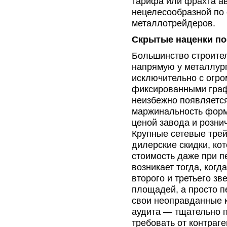
тарифа или фрахта ав
нецелесообразной по
металлотрейдеров.
Скрытые наценки по
Большинство строител
напрямую у металлург
исключительно с огр
фиксированными граф
неизбежно появляетс
маржинальность форм
ценой завода и розни
Крупные сетевые тре
дилерские скидки, ко
стоимость даже при 
возникает тогда, ког
второго и третьего з
площадей, а просто п
свои неоправданные 
аудита — тщательно п
требовать от контраг