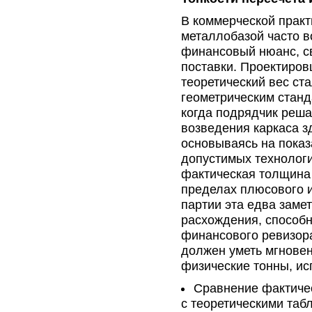
В коммерческой прак
металлобазой часто в
финансовый нюанс, с
поставки. Проектиров
теоретический вес ст
геометрическим станд
когда подрядчик реш
возведения каркаса зд
основываясь на показ
допустимых технологи
фактическая толщина 
пределах плюсового и
партии эта едва заме
расхождения, способн
финансового ревизора
должен уметь мгновен
физические тонны, ис
Сравнение фактичес
с теоретическими таб