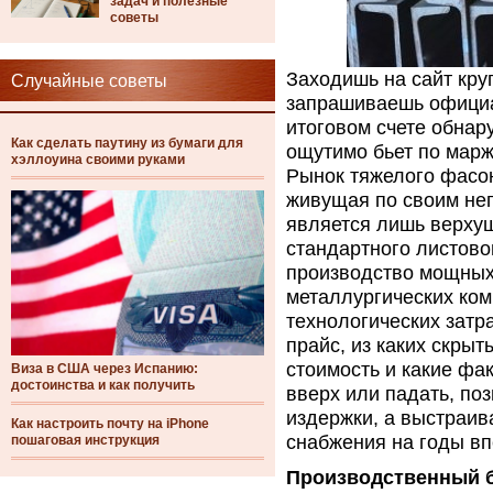
задач и полезные
советы
Заходишь на сайт кру
Случайные советы
запрашиваешь официа
итоговом счете обнар
Как сделать паутину из бумаги для
ощутимо бьет по марж
хэллоуина своими руками
Рынок тяжелого фасон
живущая по своим неп
является лишь верхуш
стандартного листово
производство мощных
металлургических ком
технологических затр
прайс, из каких скры
стоимость и какие фа
Виза в США через Испанию:
достоинства и как получить
вверх или падать, по
издержки, а выстраив
Как настроить почту на iPhone
снабжения на годы вп
пошаговая инструкция
Производственный б