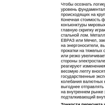
Чтобы осознать логик
уровень фундаментал
происходящих на кру
Конечная стоимость ф
конъюнктуры мировых 
главную скрипку игра
стальной лом. Металл
ЕВРАЗ или Мечел, зак
на энергоносители, в
прокатки на тяжелых 
или резко увеличивае
стороны электростал
реагируют изменением
весомую лепту вносят
государственные эксп
колебания валютных к
выгоднее отправлять 
на внутреннем рынке 
подталкивающий внут
Тонкости пересчета 