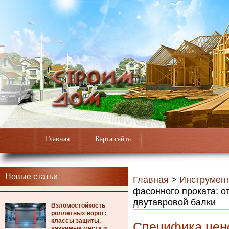
Главная
Карта сайта
Новые статьи
Главная
>
Инструмен
фасонного проката: от
двутавровой балки
Взломостойкость
роллетных ворот:
классы защиты,
Специфика цен
уязвимые места и