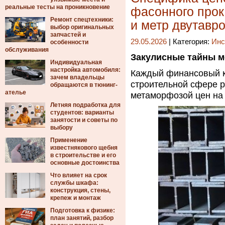
реальные тесты на проникновение
фасонного прока
Ремонт спецтехники:
и метр двутавр
выбор оригинальных
запчастей и
29.05.2026
| Категория:
Инс
особенности
обслуживания
Закулисные тайны м
Индивидуальная
настройка автомобиля:
Каждый финансовый к
зачем владельцы
строительной сфере р
обращаются в тюнинг-
ателье
метаморфозой цен на
Летняя подработка для
студентов: варианты
занятости и советы по
выбору
Применение
известнякового щебня
в строительстве и его
основные достоинства
Что влияет на срок
службы шкафа:
конструкция, стены,
крепеж и монтаж
Подготовка к физике:
план занятий, разбор