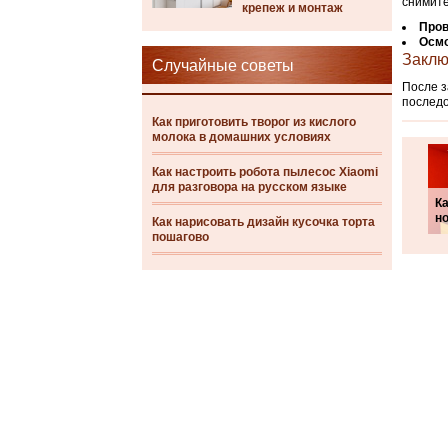
снимите
крепеж и монтаж
Пров
Осмо
Заклю
Случайные советы
После з
последо
Как приготовить творог из кислого
молока в домашних условиях
Как настроить робота пылесос Xiaomi
для разговора на русском языке
К
н
Как нарисовать дизайн кусочка торта
пошагово