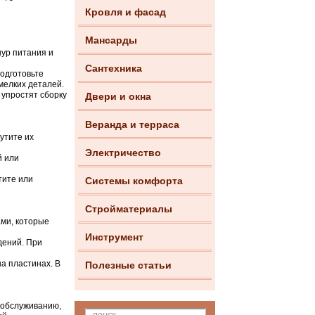
Кровля и фасад
Мансарды
ур питания и
Сантехника
подготовьте
 мелких деталей.
 упростят сборку
Двери и окна
Веранда и терраса
утите их
Электричество
й или
тите или
Системы комфорта
Стройматериалы
ами, которые
Инструмент
дений. При
а пластинах. В
Полезные статьи
 обслуживанию,