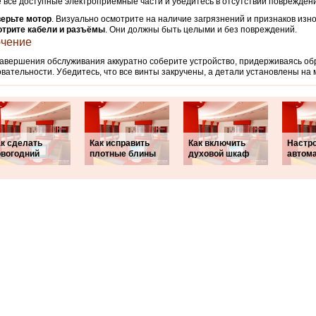
 все доступные электроприемные части и убедитесь в отсутствии поврежден
ерьте мотор
. Визуально осмотрите на наличие загрязнений и признаков изно
трите кабели и разъёмы
. Они должны быть целыми и без повреждений.
чение
авершения обслуживания аккуратно соберите устройство, придерживаясь об
вательности. Убедитесь, что все винты закручены, а детали установлены на 
ак сделать
Как исправить
Как включить
Настр
овогодний
плотные блины
духовой шкаф
автом