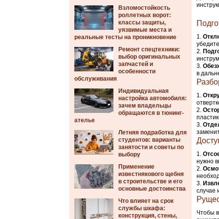
инструк
Взломостойкость
роллетных ворот:
классы защиты,
Подго
уязвимые места и
Откл
реальные тесты на проникновение
убедите
Ремонт спецтехники:
Подг
выбор оригинальных
инструм
запчастей и
Обезж
особенности
в дальн
обслуживания
Разбо
Индивидуальная
Откр
настройка автомобиля:
отвертк
зачем владельцы
Осто
обращаются в тюнинг-
пластик
ателье
Отде
заменит
Летняя подработка для
студентов: варианты
Досту
занятости и советы по
Отсо
выбору
нужно в
Применение
Осмо
известнякового щебня
необход
в строительстве и его
Извл
основные достоинства
случае 
Рущес
Что влияет на срок
службы шкафа:
Чтобы в
конструкция, стены,