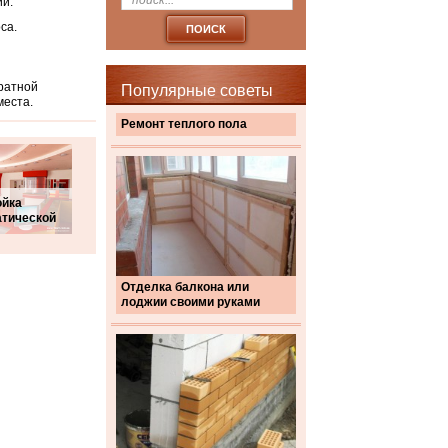
ий.
са.
ратной
Популярные советы
места.
Ремонт теплого пола
ойка
атической
Отделка балкона или
лоджии своими руками