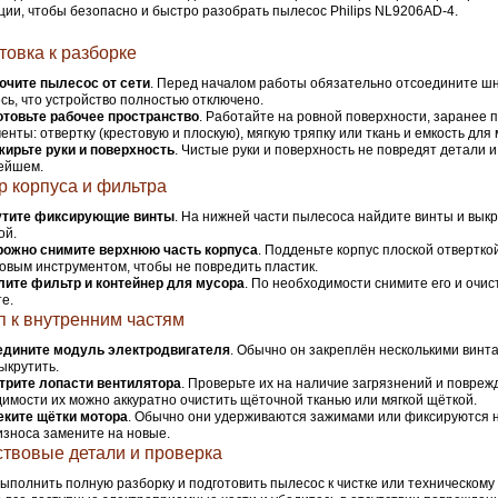
ции, чтобы безопасно и быстро разобрать пылесос Philips NL9206AD-4.
товка к разборке
ючите пылесос от сети
. Перед началом работы обязательно отсоедините шн
сь, что устройство полностью отключено.
отовьте рабочее пространство
. Работайте на ровной поверхности, заранее 
енты: отвертку (крестовую и плоскую), мягкую тряпку или ткань и емкость для
ирьте руки и поверхность
. Чистые руки и поверхность не повредят детали и
ейшем.
р корпуса и фильтра
утите фиксирующие винты
. На нижней части пылесоса найдите винты и выкр
ой.
рожно снимите верхнюю часть корпуса
. Подденьте корпус плоской отвертко
овым инструментом, чтобы не повредить пластик.
лите фильтр и контейнер для мусора
. По необходимости снимите его и очис
е.
п к внутренним частям
едините модуль электродвигателя
. Обычно он закреплён несколькими винт
ыкрутить.
трите лопасти вентилятора
. Проверьте их на наличие загрязнений и повреж
имости их можно аккуратно очистить щёточной тканью или мягкой щёткой.
еките щётки мотора
. Обычно они удерживаются зажимами или фиксируются н
износа замените на новые.
твовые детали и проверка
ыполнить полную разборку и подготовить пылесос к чистке или техническому