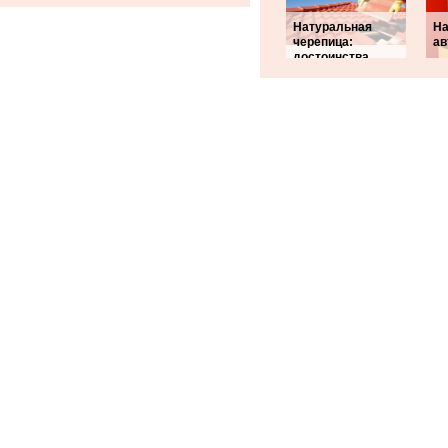
Натуральная
На
черепица:
ав
достоинства