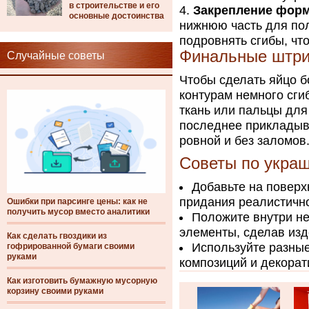
в строительстве и его
Закрепление фор
основные достоинства
нижнюю часть для по
подровнять сгибы, чт
Финальные штри
Случайные советы
Чтобы сделать яйцо 
контурам немного сги
ткань или пальцы для
последнее прикладыв
ровной и без заломов
Советы по укра
Добавьте на поверх
придания реалистично
Ошибки при парсинге цены: как не
получить мусор вместо аналитики
Положите внутри н
элементы, сделав из
Как сделать гвоздики из
Используйте разные
гофрированной бумаги своими
руками
композиций и декорат
Как изготовить бумажную мусорную
корзину своими руками