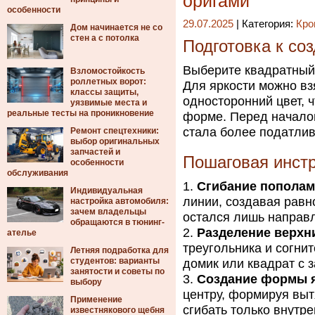
оригами
особенности
29.07.2025
| Категория:
Кро
Дом начинается не со
стен а с потолка
Подготовка к со
Выберите квадратный
Взломостойкость
роллетных ворот:
Для яркости можно вз
классы защиты,
односторонний цвет, 
уязвимые места и
реальные тесты на проникновение
форме. Перед началом
стала более податли
Ремонт спецтехники:
выбор оригинальных
запчастей и
Пошаговая инстр
особенности
обслуживания
Сгибание пополам
Индивидуальная
линии, создавая равн
настройка автомобиля:
зачем владельцы
остался лишь направ
обращаются в тюнинг-
Разделение верхни
ателье
треугольника и согнит
Летняя подработка для
студентов: варианты
домик или квадрат с 
занятости и советы по
Создание формы 
выбору
центру, формируя выт
Применение
сгибать только внутре
известнякового щебня