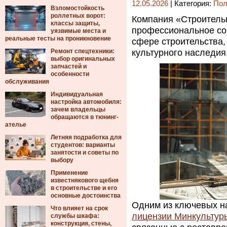
12.05.2026
| Категория:
Пол
Взломостойкость
роллетных ворот:
Компания «Строитель
классы защиты,
профессиональное со
уязвимые места и
реальные тесты на проникновение
сфере строительства,
Ремонт спецтехники:
культурного наследия
выбор оригинальных
запчастей и
особенности
обслуживания
Индивидуальная
настройка автомобиля:
зачем владельцы
обращаются в тюнинг-
ателье
Летняя подработка для
студентов: варианты
занятости и советы по
выбору
Применение
известнякового щебня
в строительстве и его
основные достоинства
Одним из ключевых н
Что влияет на срок
лицензии Минкультур
службы шкафа:
конструкция, стены,