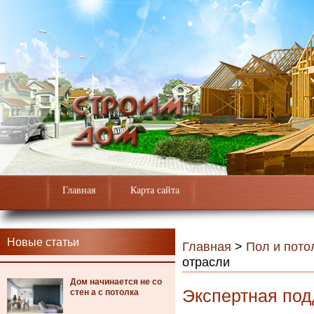
Главная
Карта сайта
Новые статьи
Главная
>
Пол и пото
отрасли
Дом начинается не со
Экспертная под
стен а с потолка