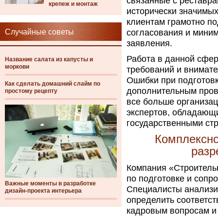
связанные с реставра
крепеж и монтаж
исторически значимы
клиентам грамотно по
Случайные советы
согласования и миним
заявления.
Работа в данной сфе
Название салата из капусты и
моркови
требований и внимат
Ошибки при подготовк
Как сделать домашний слайм по
дополнительным пров
простому рецепту
все больше организа
экспертов, обладающ
государственными стр
Комплексн
разр
Компания «Строительн
по подготовке и соп
Важные моменты в разработке
Специалисты анализи
дизайн-проекта интерьера
определить соответст
кадровым вопросам и