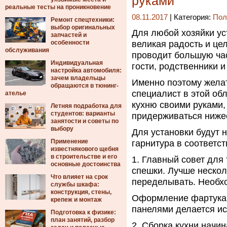
руками
реальные тесты на проникновение
08.11.2017
| Категория:
Пол
Ремонт спецтехники:
выбор оригинальных
Для любой хозяйки ус
запчастей и
особенности
великая радость и це
обслуживания
проводит большую час
Индивидуальная
гости, родственники и
настройка автомобиля:
зачем владельцы
Именно поэтому желат
обращаются в тюнинг-
специалист в этой об
ателье
кухню своими руками,
Летняя подработка для
студентов: варианты
придерживаться ниже
занятости и советы по
выбору
Для установки будут 
Применение
гарнитура в соответст
известнякового щебня
в строительстве и его
1. Главный совет для 
основные достоинства
спешки. Лучше нескол
Что влияет на срок
переделывать. Необхо
службы шкафа:
конструкция, стены,
Оформление фартука 
крепеж и монтаж
панелями делается ис
Подготовка к физике:
план занятий, разбор
2. Сборка кухни начин