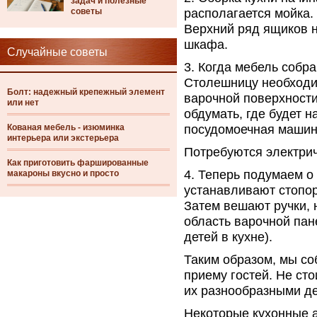
задач и полезные
советы
располагается мойка.
Верхний ряд ящиков н
шкафа.
Случайные советы
3. Когда мебель собра
Столешницу необходи
Болт: надежный крепежный элемент
варочной поверхности
или нет
обдумать, где будет н
Кованая мебель - изюминка
посудомоечная машин
интерьера или экстерьера
Потребуются электрич
Как приготовить фаршированные
4. Теперь подумаем о
макароны вкусно и просто
устанавливают стопор
Затем вешают ручки, 
область варочной пан
детей в кухне).
Таким образом, мы соб
приему гостей. Не сто
их разнообразными д
Некоторые кухонные а