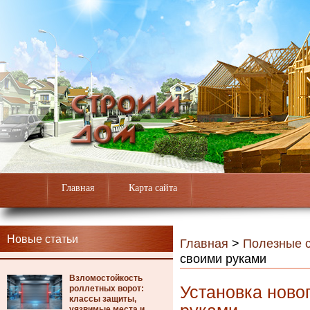
Главная
Карта сайта
Новые статьи
Главная
>
Полезные с
своими руками
Взломостойкость
Установка ново
роллетных ворот:
классы защиты,
уязвимые места и