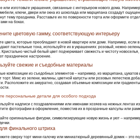
е или изготовьте украшения, связанные с интерьером нового дома. Наприме
мебели, ключи, двери или окна из шоколада или марципана создадут ощущен
нут тему праздника. Расставьте их по поверхности торта или оформите отд
ами на боках.
ните цветовую гамму, соответствующую интерьеру
е цвета, которые преобладают в новой квартире или доме. Например, если в
дают пастельные тона, используйте их в украшениях: розовый, нежно-зелен
. Кристально чистый белый цвет подчеркивает свежесть и чистоту новоселья,
ют праздничное настроение.
ьзуйте свежие и съедобные материалы
ые композиции из съедобных элементов – например, из марципана, цукатов 
т торт. Микс из зелени, малины, цветной капусты или розовых лепестков доб
ти. Расположите их аккуратно, создавая объемные композиции или градиенты
ости.
те персональные детали для особого подхода
льзуйте надписи с поздравлениями или именами хозяев на нежных лентах из
тите фотографии в оформление, поместив их в прозрачные капсулы или рамк
айте оригинальные фигурки, символизирующие новую жизнь и уют – например
дечки.
для финального штриха
жите сверху торт мини-галочку или миниатюрный деревянный домик – это по