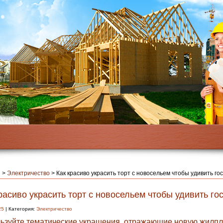
я
>
Электричество
>
Как красиво украсить торт с новосельем чтобы удивить го
расиво украсить торт с новосельем чтобы удивить го
25
| Категория:
Электричество
ьзуйте тематические украшения, отражающие новую жилп