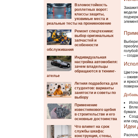
Взломостойкость
Закажит
роллетных ворот:
модели 
классы защиты,
подчерк
уязвимые места и
элемент
реальные тесты на проникновение
Ремонт спецтехники:
Приме
выбор оригинальных
запчастей и
Выберит
особенности
преобла
обслуживания
голубой
– созда
Индивидуальная
настройка автомобиля:
Испол
зачем владельцы
обращаются в тюнинг-
Цветочн
ателье
– оживя
и яркос
Летняя подработка для
поверхн
студентов: варианты
занятости и советы по
Добавь
выбору
Испо
Применение
Впле
известнякового щебня
бумаги.
в строительстве и его
Созд
основные достоинства
или сер
Идеи 
Что влияет на срок
службы шкафа:
Располо
конструкция, стены,