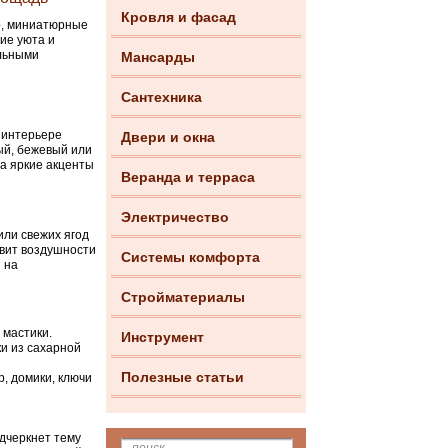
Кровля и фасад
р, миниатюрные
ие уюта и
ельными
Мансарды
Сантехника
 интерьере
Двери и окна
ый, бежевый или
 а яркие акценты
Веранда и терраса
Электричество
или свежих ягод
авит воздушности
Системы комфорта
 на
Стройматериалы
 мастики.
Инструмент
и из сахарной
Полезные статьи
, домики, ключи
дчеркнет тему