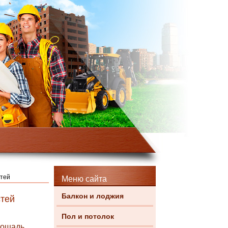
стей
Меню сайта
Балкон и лоджия
стей
Пол и потолок
лощадь