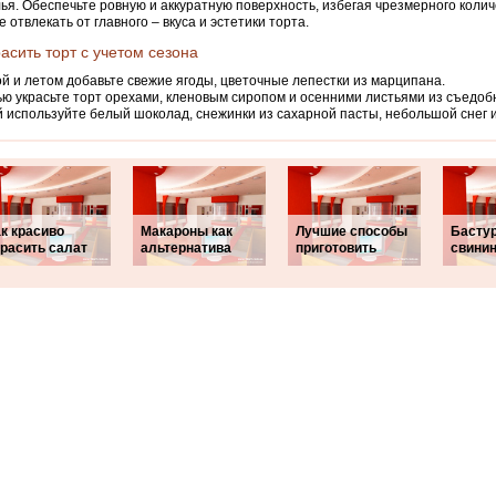
ья. Обеспечьте ровную и аккуратную поверхность, избегая чрезмерного колич
е отвлекать от главного – вкуса и эстетики торта.
расить торт с учетом сезона
й и летом добавьте свежие ягоды, цветочные лепестки из марципана.
ю украсьте торт орехами, кленовым сиропом и осенними листьями из съедоб
 используйте белый шоколад, снежинки из сахарной пасты, небольшой снег
к красиво
Макароны как
Лучшие способы
Бастур
красить салат
альтернатива
приготовить
свини